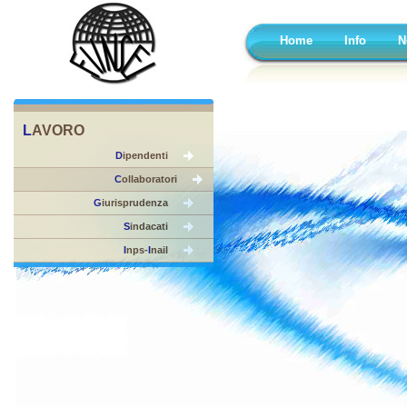
Home
Info
N
L
AVORO
D
ipendenti
C
ollaboratori
G
iurisprudenza
S
indacati
I
nps-
I
nail