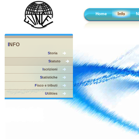
Home
Info
N
I
NFO
S
toria
S
tatuto
I
scrizioni
S
tatistiche
F
isco e tributi
U
tilities